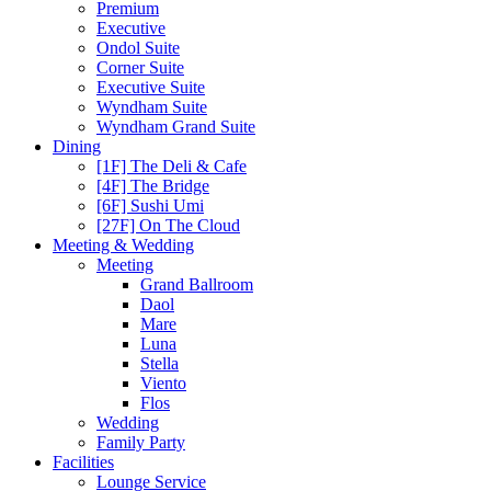
Premium
Executive
Ondol Suite
Corner Suite
Executive Suite
Wyndham Suite
Wyndham Grand Suite
Dining
[1F] The Deli & Cafe
[4F] The Bridge
[6F] Sushi Umi
[27F] On The Cloud
Meeting & Wedding
Meeting
Grand Ballroom
Daol
Mare
Luna
Stella
Viento
Flos
Wedding
Family Party
Facilities
Lounge Service