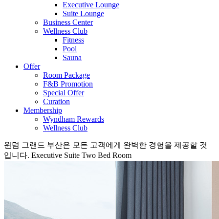
Executive Lounge
Suite Lounge
Business Center
Wellness Club
Fitness
Pool
Sauna
Offer
Room Package
F&B Promotion
Special Offer
Curation
Membership
Wyndham Rewards
Wellness Club
윈덤 그랜드 부산은 모든 고객에게 완벽한 경험을 제공할 것
입니다.
Executive Suite Two Bed Room