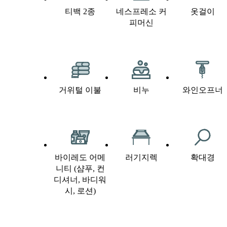
티백 2종
네스프레소 커
옷걸이
피머신
거위털 이불
비누
와인오프너
바이레도 어메
러기지렉
확대경
니티 (샴푸, 컨
디셔너, 바디워
시, 로션)