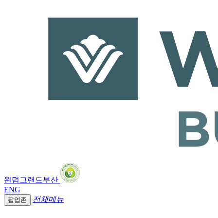
윈덤그랜드부산
ENG
전체메뉴
팝업존