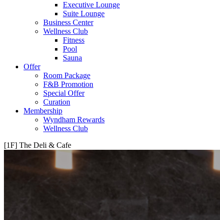
Executive Lounge
Suite Lounge
Business Center
Wellness Club
Fitness
Pool
Sauna
Offer
Room Package
F&B Promotion
Special Offer
Curation
Membership
Wyndham Rewards
Wellness Club
[1F] The Deli & Cafe